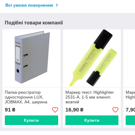
Всі умови повернення
Подібні товари компанії
Папка-реєстратор
Маркер текст. Highlighter
Марк
одностороння LUX,
2531-A, 1-5 мм клиноп.
High
JOBMAX, А4, ширина
жовтий
торця 50 мм
91
16,90
7,9
₴
₴
Купити
Купити