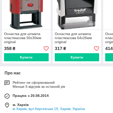
Оснастка для штампа
Оснастка для штампа
Осна
пластмасова 50х30мм
пластмасова 64х26мм
пла
original
original
origi
358
317
414
₴
₴
Купити
Купити
Про нас
Рейтинг не сформований
Менше 5 відгуків за останній рік
Працює з 20.08.2014
м. Харків
м.Харків, вул.Киргизська 19, Харків, Україна