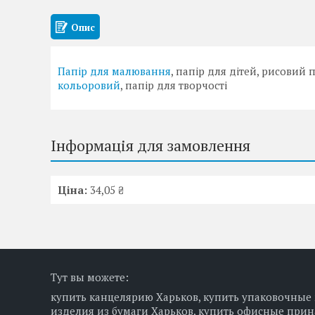
Опис
Папір для малювання
, папір для дітей, рисовий
кольоровий
, папір для творчості
Інформація для замовлення
Ціна:
34,05 ₴
Тут вы можете:
купить канцелярию Харьков, купить упаковочные 
изделия из бумаги Харьков, купить офисные при