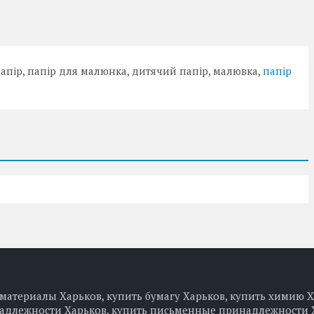
 папір, папір для малюнка, дитячий папір, малювка,
папір
материалы Харьков, купить бумагу Харьков, купить химию Х
надлежности Харьков, купить письменные принадлежности 