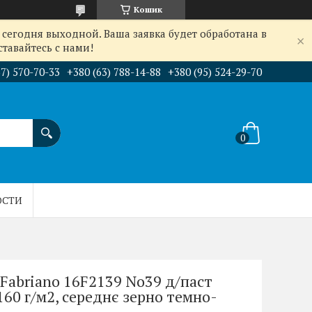
Кошик
сегодня выходной. Ваша заявка будет обработана в
тавайтесь с нами!
67) 570-70-33
+380 (63) 788-14-88
+380 (95) 524-29-70
ОСТИ
Fabriano 16F2139 No39 д/паст
 160 г/м2, середнє зерно темно-