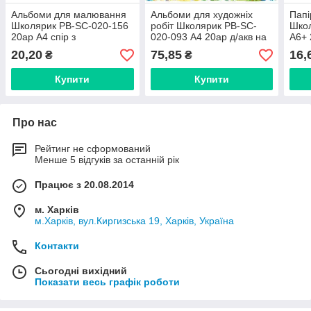
Альбоми для малювання
Альбоми для художніх
Папі
Школярик PB-SC-020-156
робіт Школярик PB-SC-
Школ
20ар А4 спір з
020-093 А4 20ар д/акв на
А6+ 
перфорацією карт/обкл
спіралі крафт кар. "Prof-
скле
20,20
75,85
16,
₴
₴
art"
Купити
Купити
Про нас
Рейтинг не сформований
Менше 5 відгуків за останній рік
Працює з 20.08.2014
м. Харків
м.Харків, вул.Киргизська 19, Харків, Україна
Контакти
Сьогодні вихідний
Показати весь графік роботи