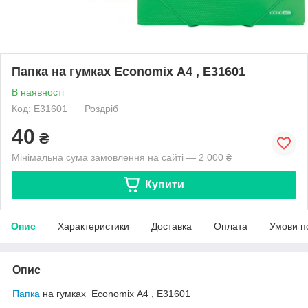
Папка на гумках Economix А4 , Е31601
В наявності
Код: Е31601
Роздріб
40
₴
Мінімальна сума замовлення на сайті — 2 000 ₴
Купити
Опис
Характеристики
Доставка
Оплата
Умови п
Опис
Папка
на гумках Economix А4 , Е31601