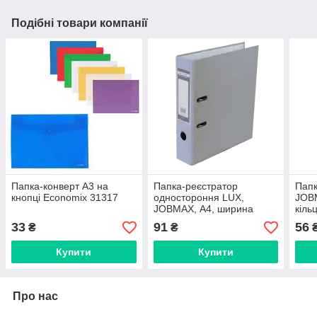
Подібні товари компанії
Папка-конверт А3 на
Папка-реєстратор
Папк
кнопці Economix 31317
одностороння LUX,
JOBM
JOBMAX, А4, ширина
кіль
торця 50 мм
25 м
33
91
56
₴
₴
Купити
Купити
Про нас