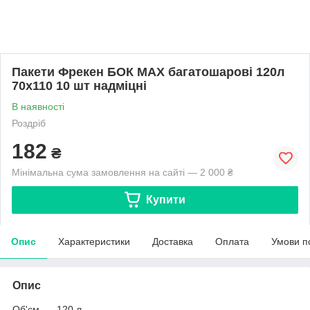
Пакети Фрекен БОК MAX багатошарові 120л
70х110 10 шт надміцні
В наявності
Роздріб
182
₴
Мінімальна сума замовлення на сайті — 2 000 ₴
Купити
Опис
Характеристики
Доставка
Оплата
Умови п
Опис
Об'єм - 120 л