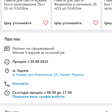
Пакети для сміття Фрекен
Пакети для сміття
Паке
Бок із затягуванням 35л /
Фрекенбок із затяжкою 35
Бок 
15 шт 51х53см
л/15 шт 51х53см
зат
Ціну уточнюйте
Ціну уточнюйте
Цін
Про нас
Рейтинг не сформований
Менше 5 відгуків за останній рік
Працює з 20.08.2014
м. Харків
м.Харків, вул.Киргизська 19, Харків, Україна
Контакти
Сьогодні працює з 08:30 до 17:30
Показати весь графік роботи