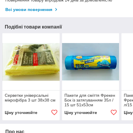
Всі умови повернення
Подібні товари компанії
Серветки універсальні
Пакети для сміття Фрекен
Паке
мікрофібра 3 шт 38х38 см
Бок із затягуванням 35л /
Фрек
15 шт 51х53см
л/15
Ціну уточнюйте
Ціну уточнюйте
Цін
Про нас