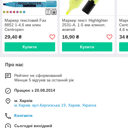
Маркер текстовий Fax
Маркер текст. Highlighter
Марк
8852 1-4,6 мм клин
2531-A, 1-5 мм клиноп.
Сent
Centropen
жовтий
4,6 
29,40
16,90
34
₴
₴
Купити
Купити
Про нас
Рейтинг не сформований
Менше 5 відгуків за останній рік
Працює з 20.08.2014
м. Харків
м.Харків, вул.Киргизська 19, Харків, Україна
Контакти
Сьогодні вихідний