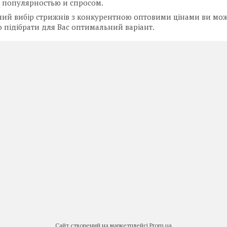
 популярностью и спросом.
ий вибір стрижнів з конкурентною оптовими цінами ви мож
 підібрати для Вас оптимальний варіант.
Сайт створений на маркетплейсі
Prom.ua