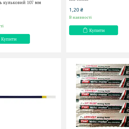
ь кульковий 107 мм
x
1,20 ₴
В наявності
ті
Купити
Купити