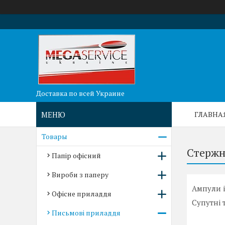
Доставка по всей Украине
ГЛАВНА
Товары
Стержн
Папір офісний
Вироби з паперу
Ампули і
Офісне приладдя
Супутні 
Письмові приладдя