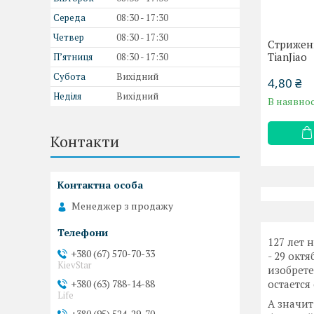
Середа
08:30
17:30
Четвер
08:30
17:30
Стрижень
TianJiao
Пʼятниця
08:30
17:30
Субота
Вихідний
4,80 ₴
Неділя
Вихідний
В наявнос
Контакти
Менеджер з продажу
127 лет 
+380 (67) 570-70-33
- 29 окт
KievStar
изобрет
+380 (63) 788-14-88
остается
Life
А значит
+380 (95) 524-29-70