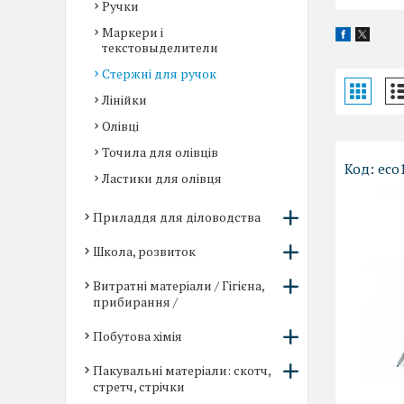
Ручки
Маркери і
текстовыделители
Стержні для ручок
Лінійки
Олівці
Точила для олівців
eco
Ластики для олівця
Приладдя для діловодства
Школа, розвиток
Витратні матеріали / Гігієна,
прибирання /
Побутова хімія
Пакувальні матеріали: скотч,
стретч, стрічки