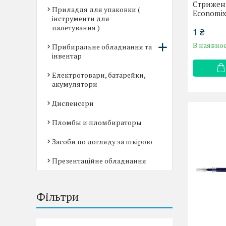
Стрижен
Приладдя для упаковки (
Economi
інструменти для
палетування )
1 ₴
В наявнос
Прибиральне обладнання та
інвентар
Електротовари, батарейки,
акумулятори
Диспенсери
Пломбы и пломбираторы
Засоби по догляду за шкірою
Презентаційне обладнання
Фільтри