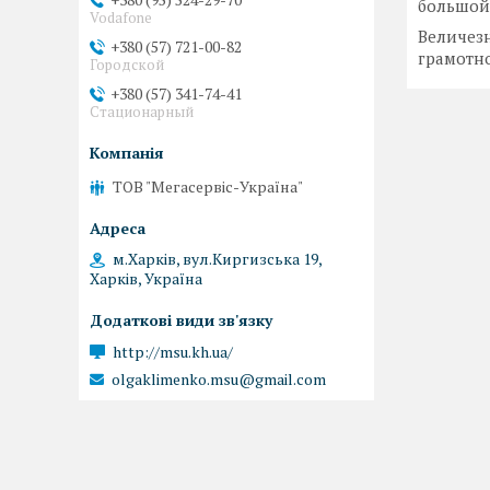
большой
Vodafone
Величезн
+380 (57) 721-00-82
грамотно
Городской
+380 (57) 341-74-41
Стационарный
ТОВ "Мегасервіс-Україна"
м.Харків, вул.Киргизська 19,
Харків, Україна
http://msu.kh.ua/
olgaklimenko.msu@gmail.com