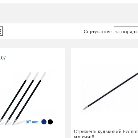
107
Стрижень кульковий Econom
мм синій