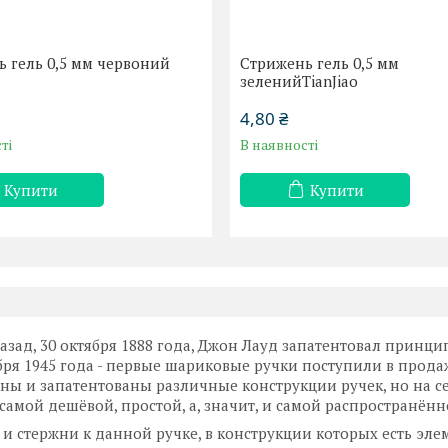
 гель 0,5 мм червоний
Стрижень гель 0,5 мм
зеленийTianJiao
4,80 ₴
ті
В наявності
Купити
Купити
назад, 30 октября 1888 года, Джон Лауд запатентовал принц
ября 1945 года - первые шариковые ручки поступили в прода
ены и запатентованы различные конструкции ручек, но на 
 самой дешёвой, простой, а, значит, и самой распространён
 и стержни к данной ручке, в конструкции которых есть эл