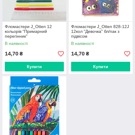
Фломастери J_Otten 12
Фломастери J_Otten 828-12J
кольорів "Примарний
12кол "Девочка" бл/пак з
перегінник"
пiдвiсом
В наявності
В наявності
14,70
14,70
₴
₴
Купити
Купити