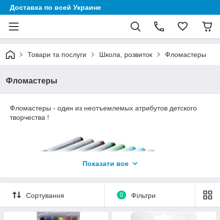
Доставка по всей Украине
Товари та послуги
Школа, розвиток
Фломастеры
Фломастеры
Фломастеры - один из неотъемлемых атрибутов детского
творчества !
Показати все
Сортування
0
Фільтри
Хорошие фломастеры, не только принесут больше радости и
удовольствия Вашему ребенку от творческого процесса, от