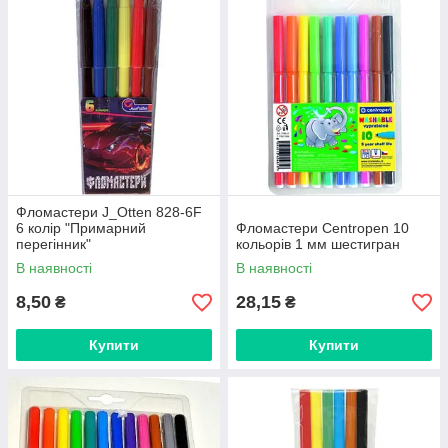
рисования фломастерами, но они также более безопасны и
качественны, поскольку выполнены из безопасных для детей
материалов и их срок службы гораздо дольше, чем у более
дешевых аналогов!
Купить фломастеры - Вы можете в разделе "Школа и
развитие" -> "Фломастеры"
Фломастери J_Otten 828-6F
6 колір "Примарний
Фломастери Centropen 10
перегінник"
кольорів 1 мм шестигран
В наявності
В наявності
8,50
28,15
₴
₴
Купити
Купити