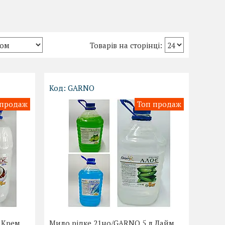
GARNO
 продаж
Топ продаж
 Крем
Мило рідке 21но/GARNO 5 л Лайм