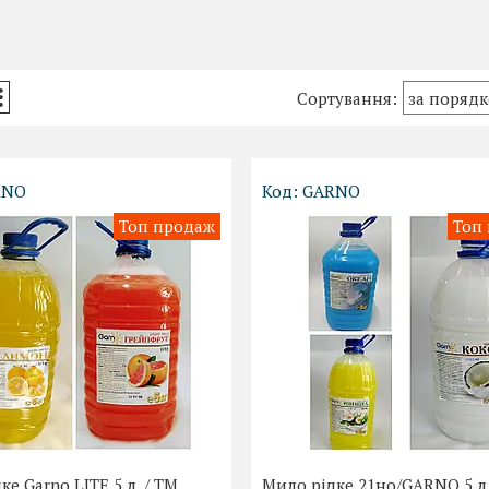
RNO
GARNO
Топ продаж
Топ
ке Garno LITE 5 л. / ТМ
Мило рідке 21но/GARNO 5 л