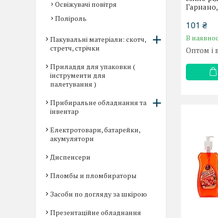
Освіжувачі повітря
Гарнано,
Поліроль
101 ₴
В наявнос
Пакувальні матеріали: скотч,
стретч, стрічки
Оптом і 
Приладдя для упаковки (
інструменти для
палетування )
Прибиральне обладнання та
інвентар
Електротовари, батарейки,
акумулятори
Диспенсери
Пломбы и пломбираторы
Засоби по догляду за шкірою
Презентаційне обладнання