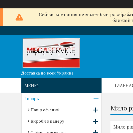
Сейчас компания не может быстро обрабат
ближайши
Доставка по всей Украине
ГЛАВНА
Товары
Мило р
Папір офісний
Вироби з паперу
Мило рі
Офісне приладдя