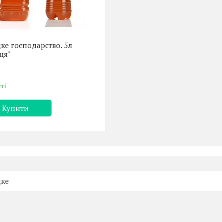
ке господарство. 5л
ця"
ті
Купити
дке