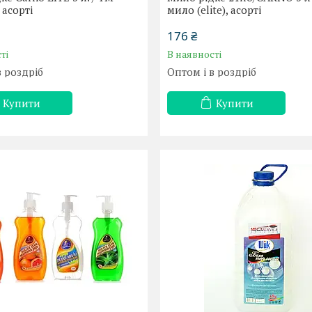
 асорті
мило (elite), асорті
176 ₴
ті
В наявності
в роздріб
Оптом і в роздріб
Купити
Купити