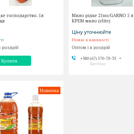
ке господарство. 1л
Мило рідке 21но/GARNO 5 л
ця
КРЕМ мило (elite)
Ціну уточнюйте
ті
Немає в наявності
в роздріб
Оптом і в роздріб
+380 (67) 570-70-33
Купити
KievStar
Новинка