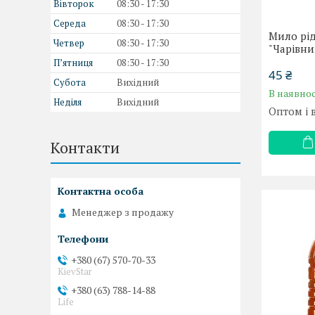
Вівторок
08:30
17:30
Середа
08:30
17:30
Мило рід
Четвер
08:30
17:30
"Чарівни
Пʼятниця
08:30
17:30
45 ₴
Субота
Вихідний
В наявнос
Неділя
Вихідний
Оптом і 
Контакти
Менеджер з продажу
+380 (67) 570-70-33
KievStar
+380 (63) 788-14-88
Life