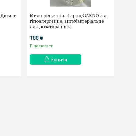
 Дитяче
Мило рідке-піна Гарно/GARNO 5 л,
гіпоалергенне, антибактеріальне
для дозатора піни
188 ₴
В наявності
Купити