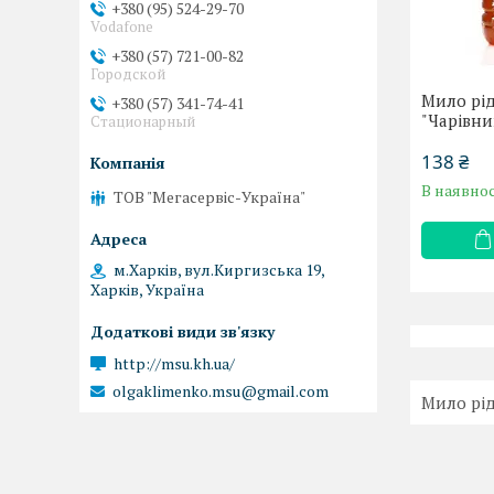
+380 (95) 524-29-70
Vodafone
+380 (57) 721-00-82
Городской
Мило рід
+380 (57) 341-74-41
"Чарівни
Стационарный
138 ₴
В наявнос
ТОВ "Мегасервіс-Україна"
м.Харків, вул.Киргизська 19,
Харків, Україна
http://msu.kh.ua/
olgaklimenko.msu@gmail.com
Мило рі