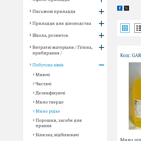
Письмові приладдя
Приладдя для діловодства
Школа, розвиток
Витратні матеріали / Гігієна,
прибирання /
GA
Побутова хімія
Миючі
Чистячі
Дезинфікуючі
Мило тверде
Мило рідке
Порошки, засоби для
прання
Білизна, відбілювачі
Мило рід