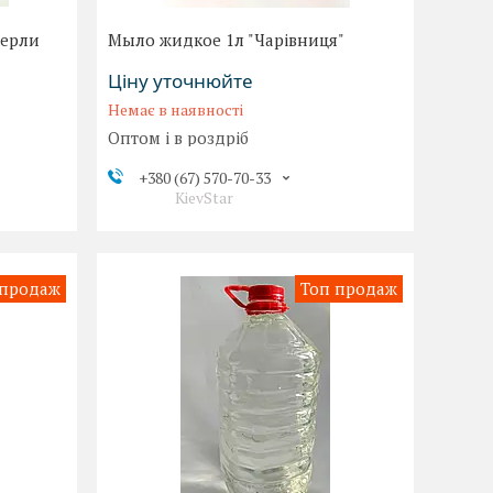
перли
Мыло жидкое 1л "Чарівниця"
Ціну уточнюйте
Немає в наявності
Оптом і в роздріб
+380 (67) 570-70-33
KievStar
 продаж
Топ продаж