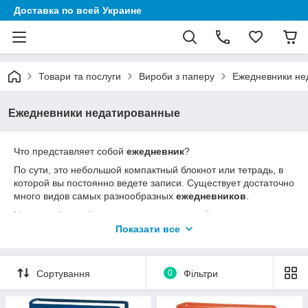
Доставка по всей Украине
Товари та послуги
Вироби з паперу
Ежедневники не
Ежедневники недатированные
Что представляет собой
ежедневник
?
По сути, это небольшой компактный блокнот или тетрадь, в
которой вы постоянно ведете записи. Существует достаточно
много видов самых разнообразных
ежедневников
.
Но подробнее об этом вы узнаете далее. Здесь стоит
отметить, что эффективность планирования вашего времени
Показати все
достигается не за счет какого-то особого блокнота, а
благодаря правильному и регулярному ведению ваших
записей
Сортування
0
Фільтри