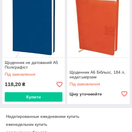
Щоденник не датований А5
Поліграфіст
Щоденник А6 Бібльос, 184 л,
Під замовлення
недат.шкірзам
118,20
Під замовлення
₴
Ціну уточнюйте
Купити
Недатированные ежедневники купить
еженедельник купить