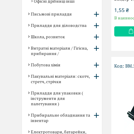
Офісні дрібниці інші
1,55 ₴
Письмові приладдя
В наявнос
Приладдя для діловодства
Школа, розвиток
Витратні матеріали / Гігієна,
прибирання /
Побутова хімія
BM.
Пакувальні матеріали: скотч,
стретч, стрічки
Приладдя для упаковки (
інструменти для
палетування )
Прибиральне обладнання та
інвентар
Електротовари, батарейки,