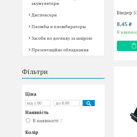
акумулятори
Біндер 
Диспенсери
8,45 ₴
Пломбы и пломбираторы
В наявнос
Засоби по догляду за шкірою
Презентаційне обладнання
Фільтри
Ціна
Наявність
В наявності
7
Колір