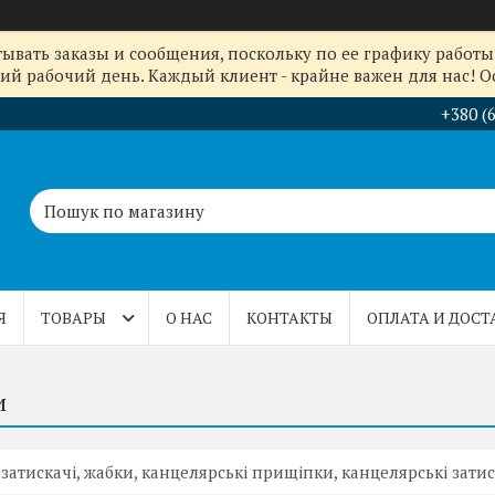
ывать заказы и сообщения, поскольку по ее графику работы 
й рабочий день. Каждый клиент - крайне важен для нас! Ос
+380 (
Я
ТОВАРЫ
О НАС
КОНТАКТЫ
ОПЛАТА И ДОСТ
и
 затискачі, жабки, канцелярські прищіпки, канцелярські затис