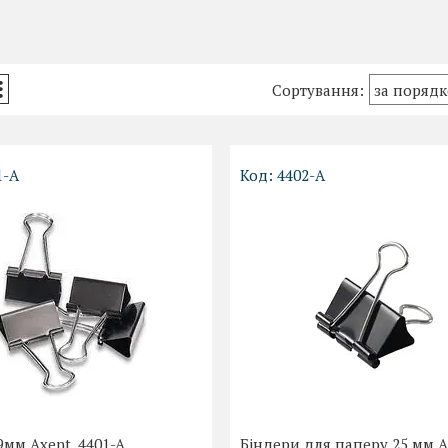
1-A
4402-A
9мм Axent, 4401-A
Біндери для паперу 25 мм A