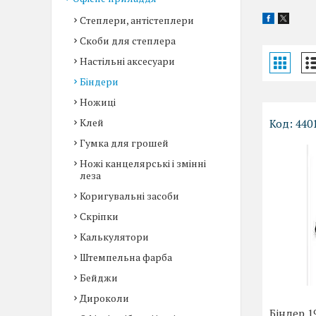
Степлери, антістеплери
Скоби для степлера
Настільні аксесуари
Біндери
Ножиці
Клей
440
Гумка для грошей
Ножі канцелярські і змінні
леза
Коригувальні засоби
Скріпки
Калькулятори
Штемпельна фарба
Бейджи
Дироколи
Біндер 1