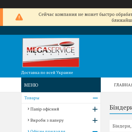
Сейчас компания не может быстро обрабат
ближайши
Доставка по всей Украине
ГЛАВНА
Товары
Біндер
Папір офісний
Вироби з паперу
Біндери,
Офісне приладдя