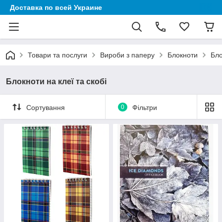
Доставка по всей Украине
Товари та послуги
Вироби з паперу
Блокноти
Бло
Блокноти на клеї та скобі
Сортування
0
Фільтри