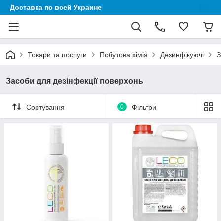
Доставка по всей Украине
Товари та послуги
Побутова хімія
Дезинфікуючі
З
Засоби для дезінфекції поверхонь
Сортування
0
Фільтри