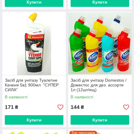
Купити
Купити
Засіб для унітазу Туалетне
Засіб для унітазу Domestos /
Каченя 5в1 900мл "СУПЕР
Доместос для дез. ассорти
СИЛА"
1л (12шт/ящ)
В наявності
В наявності
171
144
₴
₴
Купити
Купити
Топ продажів