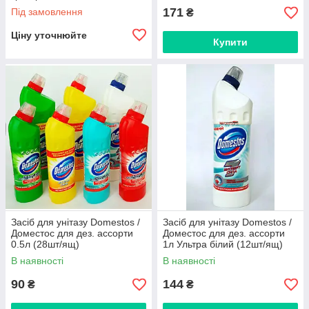
171
Під замовлення
₴
Ціну уточнюйте
Купити
Засіб для унітазу Domestos /
Засіб для унітазу Domestos /
Доместос для дез. ассорти
Доместос для дез. ассорти
0.5л (28шт/ящ)
1л Ультра білий (12шт/ящ)
В наявності
В наявності
90
144
₴
₴